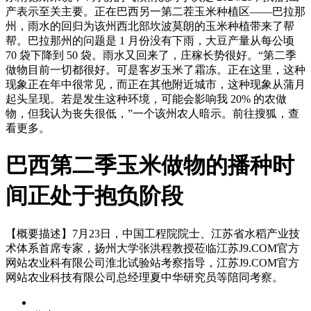
产表示至关主要。正在巴西另一第二茬玉米种植区——巴拉那
州，雨水的回归为该州西北部坎波莫朗的玉米种植带来了帮
帮。巴拉那州的问题是 1 月份没有下雨，大豆产量从每公顷
70 袋下降到 50 袋。雨水又回来了，庄稼长势很好。“第二季
做物目前一切都很好。可是客岁玉米了霜冻。正在这里，这种
现象正在年中很常见，而正在其他附近城市，这种现象从蒲月
起头呈现。若是发生这种环境，可能会影响我 20% 的农做
物，但我认为丧失很低，”一个该州农人暗示。前往搜狐，查
看更多。
巴西第二季玉米做物的播种时
间正处于抱负阶段
【概要描述】
7月23日，中国工程院院士、江苏省水稻产业技
术体系首席专家，扬州大学张洪程教授莅临江苏J9.COM官方
网站农业科有限公司淮北试验站考察指导，江苏J9.COM官方
网站农业科技有限公司总经理夏中华研究员等陪同考察。