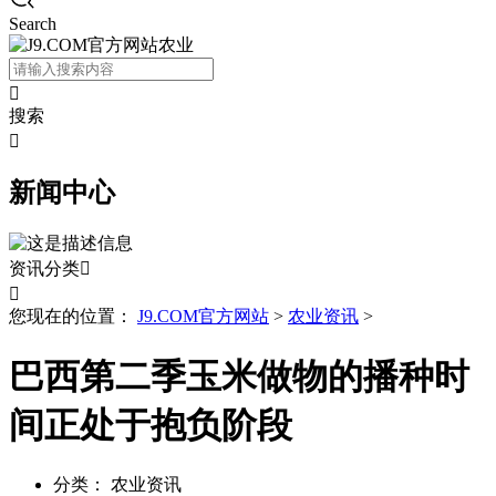
Search

搜索

新闻中心
资讯分类


您现在的位置：
J9.COM官方网站
>
农业资讯
>
巴西第二季玉米做物的播种时
间正处于抱负阶段
分类：
农业资讯