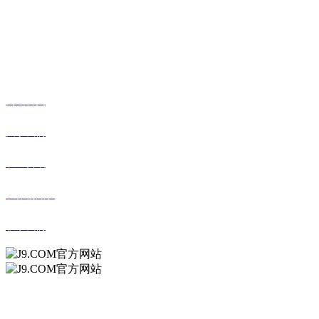
传真：0527-80600500
邮箱：xiazhonghua@vip.sina.com
快捷导航
网站首页
关于我们
农业资讯
农作物知识
联系我们
J9.COM官方网站农业科技