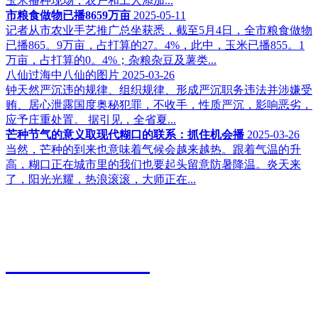
玉米播种现场，农户和工人添加...
市粮食做物已播8659万亩
2025-05-11
记者从市农业手艺推广总坐获悉，截至5月4日，全市粮食做物
已播865。9万亩，占打算的27。4%，此中，玉米已播855。1
万亩，占打算的0。4%；杂粮杂豆及薯类...
八仙过海中八仙的图片
2025-03-26
钟天然严沉违的规律、组织规律、形成严沉职务违法并涉嫌受
贿、居心泄露国度奥秘犯罪，不收手，性质严沉，影响恶劣，
应予庄重处置。 据引见，全省夏...
芒种节气的意义取现代糊口的联系：抓住机会播
2025-03-26
当然，芒种的到来也意味着气候会越来越热。跟着气温的升
高，糊口正在城市里的我们也要起头留意防暑降温。炎天来
了，阳光光耀，热浪滚滚，大师正在...
江苏J9.COM官方网站农业科技有限公司
0527-80600588
地址：江苏省宿迁市宿城区粮食物流园9号