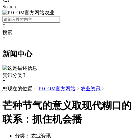
Search

搜索

新闻中心
资讯分类


您现在的位置：
J9.COM官方网站
>
农业资讯
>
芒种节气的意义取现代糊口的
联系：抓住机会播
分类：
农业资讯