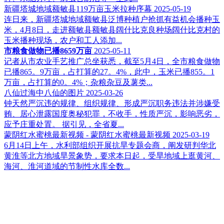
新疆塔城地域额敏县119万亩玉米拉种序幕
2025-05-19
连日来，新疆塔城地域额敏县泛博种植户抢抓有益机会播种玉
米，4月8日，走进额敏县额敏县阔什比克良种场阔什比克村的
玉米播种现场，农户和工人添加...
市粮食做物已播8659万亩
2025-05-11
记者从市农业手艺推广总坐获悉，截至5月4日，全市粮食做物
已播865。9万亩，占打算的27。4%，此中，玉米已播855。1
万亩，占打算的0。4%；杂粮杂豆及薯类...
八仙过海中八仙的图片
2025-03-26
钟天然严沉违的规律、组织规律、形成严沉职务违法并涉嫌受
贿、居心泄露国度奥秘犯罪，不收手，性质严沉，影响恶劣，
应予庄重处置。 据引见，全省夏...
蒙阴红水蜜桃最新视频 - 蒙阴红水蜜桃最新视频
2025-03-19
6月14日上午，水利部组织开展抗旱专题会商，阐发研判华北
黄淮等北方地域旱景象势，要求本日起，受旱地域上逛黄河、
海河、淮河道域的节制性水库全数...
江苏J9.COM官方网站农业科技有限公司