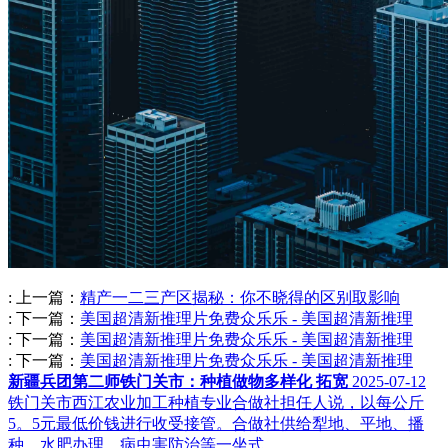
:
上一篇：
精产一二三产区揭秘：你不晓得的区别取影响
:
下一篇：
美国超清新推理片免费众乐乐 - 美国超清新推理
:
下一篇：
美国超清新推理片免费众乐乐 - 美国超清新推理
:
下一篇：
美国超清新推理片免费众乐乐 - 美国超清新推理
新疆兵团第二师铁门关市：种植做物多样化 拓宽
2025-07-12
铁门关市西江农业加工种植专业合做社担任人说，以每公斤
5。5元最低价钱进行收受接管。合做社供给犁地、平地、播
种、水肥办理、病虫害防治等一坐式...