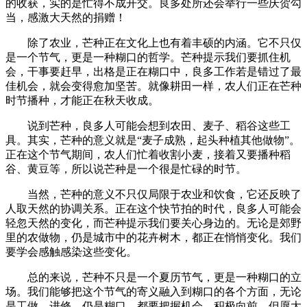
的收获，实的是忙得不成开交。良多处所还会举行一些庆贺勾
当，感激大天然的捐赠！
除了农业，芒种正在文化上也有着丰硕的内涵。它不只仅
是一个节气，更是一种糊口的哲学。芒种提示我们要抓住机
会，干事要赶早，出格是正在糊口中，良多工作若是错过了最
佳机会，就会变得愈加坚苦。就像耕田一样，农人们正在芒种
时节播种，才能正在秋天收成。
说到芒种，良多人可能会想到农田、麦子、稻谷这些工
具。其实，芒种的意义就是“麦子成熟，起头种植其他做物”。
正在这个节气期间，农人们忙着收割小麦，接着又要播种稻
谷、黄豆等，所以说芒种是一个很是忙碌的时节。
当然，芒种的意义不只仅局限于农业和饮食，它还反映了
人取天然的协调关系。正在这个快节拍的时代，良多人可能会
轻忽天然的变化，而芒种提示我们要关心身边的。无论是郊野
里的农做物，仍是城市中的花卉树木，都正在悄悄变化。我们
要学会感触感染这些变化。
总的来说，芒种不只是一个夏历节气，更是一种糊口的立
场。我们能够把这个节气的寄义融入到糊口的各个方面，无论
是工做、进修，仍是糊口，都要把握机会，积极向前。但愿大