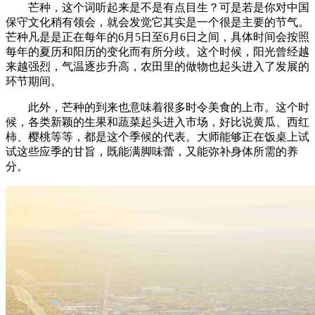
芒种，这个词听起来是不是有点目生？可是若是你对中国
保守文化稍有领会，就会发觉它其实是一个很是主要的节气。
芒种凡是是正在每年的6月5日至6月6日之间，具体时间会按照
每年的夏历和阳历的变化而有所分歧。这个时候，阳光曾经越
来越强烈，气温逐步升高，农田里的做物也起头进入了发展的
环节期间。
此外，芒种的到来也意味着很多时令美食的上市。这个时
候，各类新颖的生果和蔬菜起头进入市场，好比说黄瓜、西红
柿、樱桃等等，都是这个季候的代表。大师能够正在饭桌上试
试这些应季的甘旨，既能满脚味蕾，又能弥补身体所需的养
分。