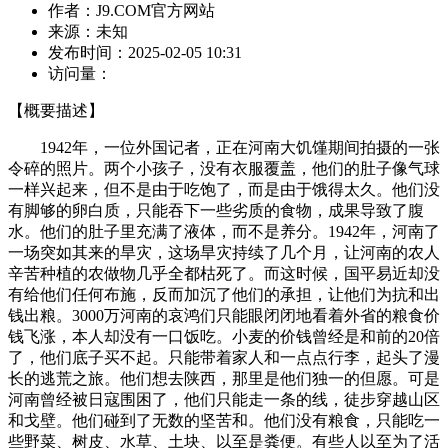
作者：
J9.COM官方网站
来源：
未知
发布时间：
2025-02-05 10:31
访问量：
【概要描述】
1942年，一位外国记者，正在河南大饥馑期间拍摄的一张
令碎的照片。两个小孩子，没有衣服覆盖，他们的肚子像气球
一样兴起来，但不是由于吃饱了，而是由于饿得太久。他们没
有脚够的卵白质，只能吞下一些劣质的食物，成果导致了腹
水。他们的肚子里充满了液体，而不是养分。1942年，河南了
一场突如其来的旱灾，这场旱灾持续了几个月，让河南的农人
辛苦种植的农做物几乎全都枯死了。而这时候，国平易近却没
有给他们任何布施，反而加沉了他们的承担，让他们为抗和出
钱出粮。3000万河南的哀鸿们只能眼闭闭地看着外省的粮食价
钱飞涨，本人却没有一口饭吃。小麦的价钱曾经是和前的20倍
了，他们底子买不起。只能带着家人和一点点行李，起头了漫
长的逃荒之旅。他们想去陕西，那里是他们独一的但愿。可是
河南曾经被日寇围困了，他们只能走一条的线，徒步穿越山区
和戈壁。他们碰到了无数的坚苦和。他们没有粮食，只能吃一
些野菜、树皮、水草、土块、以至是粪便。有些人以至为了活