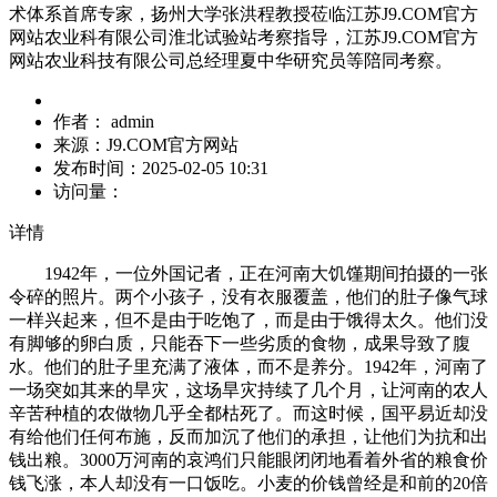
术体系首席专家，扬州大学张洪程教授莅临江苏J9.COM官方
网站农业科有限公司淮北试验站考察指导，江苏J9.COM官方
网站农业科技有限公司总经理夏中华研究员等陪同考察。
作者：
admin
来源：
J9.COM官方网站
发布时间：
2025-02-05 10:31
访问量：
详情
1942年，一位外国记者，正在河南大饥馑期间拍摄的一张
令碎的照片。两个小孩子，没有衣服覆盖，他们的肚子像气球
一样兴起来，但不是由于吃饱了，而是由于饿得太久。他们没
有脚够的卵白质，只能吞下一些劣质的食物，成果导致了腹
水。他们的肚子里充满了液体，而不是养分。1942年，河南了
一场突如其来的旱灾，这场旱灾持续了几个月，让河南的农人
辛苦种植的农做物几乎全都枯死了。而这时候，国平易近却没
有给他们任何布施，反而加沉了他们的承担，让他们为抗和出
钱出粮。3000万河南的哀鸿们只能眼闭闭地看着外省的粮食价
钱飞涨，本人却没有一口饭吃。小麦的价钱曾经是和前的20倍