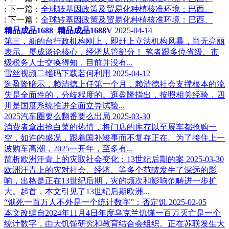
:
下一篇：
全球转基因政策及贸易化种植核准环境：巴西、
:
下一篇：
全球转基因政策及贸易化种植核准环境：巴西、
精品成品1688_精品成品1688V
2025-04-14
第三，新的台行政机构刚上，即赶上立法机构风暴，尚无亮丽
表示。屡成谈论核心，经济从管部分！ 笔者跟多位省级、市
级税务人士交换得知，目前并没有...
雷丝视频二维码下载若何利用
2025-04-12
逛盈隆暗示，赖清德上任第一个月，赖清德社会支撑根本的流
失是全面性的，分歧程度的。逛盈隆指出，按照相关经验，四
川是国度系统推进全面立异试验...
2025汽车圈要么翻番要么出局
2025-03-30
消费者拿出抢白菜的热情，将门店的库存以至展车都抢购一
空，如许的盛况，跟着国补竣事而不复存正在。为了接住上一
波购车高潮，2025一开年，至多有...
简析欧洲汗青上的灾取社会变化：13世纪后期的案
2025-03-30
欧洲汗青上的灾对社会、经济、等多个范畴发生了深远的影
响，出格是正在13世纪后期，灾的频次和影响范畴进一步扩
大。起首，本文引见了13世纪后期欧洲...
“饿死一百万人不外是一个统计数字”：否定饥
2025-02-05
本文改编自2024年11月4日年度乌克兰饥馑一百万灭亡是一个
统计数字，由大饥馑研究和教育结合会组织。正在苏联发生大