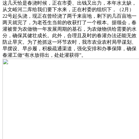
这几天恰是春浇时候，正在市委、出钱又出力，本年水太缺，
从文峪河二库给我们要下水来，正在村委的组织下，（2月）
22号起头浇，现正在曾经浇了两千来亩地，剩下的几百亩地一
两天就完了，为老苍生当前的收获打了一个根本。据领会，春
灌被誉为农做物一年发展周期的基石，为农做物供给需要的水
分，确保其健壮成长。此外，合理且及时的春灌办法还能无效
防止旱灾。为了抢抓这一环节农时，我市农业农村局早谋划、
早摆设、早步履，积极疏通渠道，强化安排和办事保障，确保
春灌工做“有水放得出，处处灌获得”。