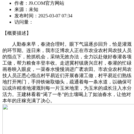
作者：
J9.COM官方网站
来源：
未知
发布时间：
2025-03-07 07:34
访问量：
【概要描述】
人勤春来早，春浇合理时。眼下气温逐步回升，恰是灌溉
的环节期。连日来，我市泛博农人正在市农业农村局农技人员
的指点下，抢抓机会，采纳无效办法，全力以赴做好春灌各项
工做，帮力粮食丰登丰收。走进冀村镇唐兴庄村，春灌的忙碌
画卷映入眼皮，一渠春水慢慢淌进广袤农田。市农业农村局农
技人员正悉心指点村平易近们开展春灌工做，村平易近们熟练
地打开闸门，手持铁锹取锄头，疏通着每一条水道，以确保可
以或许精准地灌溉到每一片玉米地里，为玉米的成长注入水分
活力。王建林看着“渴了一冬”的土壤喝上了如油春水，让他对
本年的庄稼充满了决心。