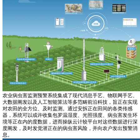
农业病虫害监测预警系统集成了现代消息手艺、物联网手艺、
大数据阐发以及人工智能算法等多范畴前沿科技，旨正在实现
对农田的全方位、及时监测。通过安拆正在田间的各类传感
器，系统可以或许收集包罗温湿度、光照强度、病虫害发生环
境等正在内的度数据，进而操纵云计较平台对这些数据进行深
度阐发，及时发觉潜正在的病虫害风险，并向农户发出预警消
息。