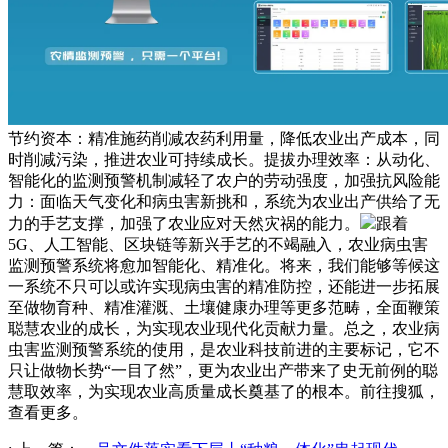
节约资本：精准施药削减农药利用量，降低农业出产成本，同
时削减污染，推进农业可持续成长。提拔办理效率：从动化、
智能化的监测预警机制减轻了农户的劳动强度，加强抗风险能
力：面临天气变化和病虫害新挑和，系统为农业出产供给了无
力的手艺支撑，加强了农业应对天然灾祸的能力。
跟着
5G、人工智能、区块链等新兴手艺的不竭融入，农业病虫害
监测预警系统将愈加智能化、精准化。将来，我们能够等候这
一系统不只可以或许实现病虫害的精准防控，还能进一步拓展
至做物育种、精准灌溉、土壤健康办理等更多范畴，全面鞭策
聪慧农业的成长，为实现农业现代化贡献力量。总之，农业病
虫害监测预警系统的使用，是农业科技前进的主要标记，它不
只让做物长势“一目了然”，更为农业出产带来了史无前例的聪
慧取效率，为实现农业高质量成长奠基了的根本。前往搜狐，
查看更多。