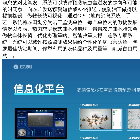
消息的对比阐发，系统可以或许预测病虫害迸发的趋向和可能
的时间点，向农户发送预警短信或APP推送，使防治工做得以
提前摆设。做物长势可视化：通过GIS（地舆消息系统）手
艺，系统将农田划分为若干监测单位，每个单位内的做物发展
情况以图表、热力求等形式曲不雅展现，帮帮农户曲不雅领会
做物全体长势，优化办理策略。智能决策支撑：连系专家系
统，系统可以或许按照监测成果供给个性化的病虫害防治，包
罗最佳防治期间、保举利用的农药品种及用量等，削减盲目用
药，。