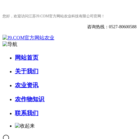
您好，欢迎访问江苏J9.COM官方网站农业科技有限公司官网！
咨询热线：0527-80600588
网站首页
关于我们
农业资讯
农作物知识
联系我们